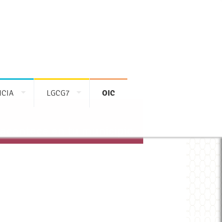
NCIA
LGCG7
OIC
 acontece en tu municipio