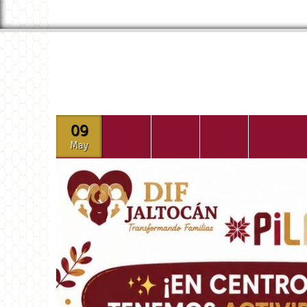
09
May